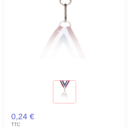
0,24 €
TTC