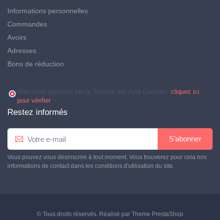
Informations personnelles
Commandes
Avoirs
Adresses
Bons de réduction
Marchand approuvé par la Société des Avis Garantis,
cliquez ici
pour vérifier
.
Restez informés
S’abonner
Vous pouvez vous désinscrire à tout moment. Vous trouverez pour cela nos
informations de contact dans les conditions d'utilisation du site.
© Tous droits réservés. Réalisé par
Theme PrestaShop