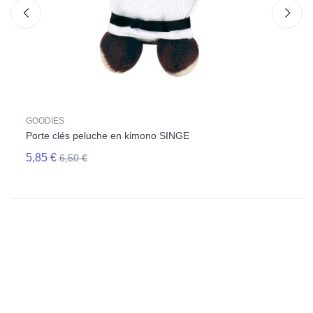
GOODIES
GOOD
Porte clés peluche en kimono SINGE
Porte
5,85 €
5,85 
6,50 €
Suivez-nous