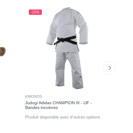
-15%
KIMONOS
PERSONNAL
façon
Judogi Adidas CHAMPION III - IJF -
Bandes tricolores
Idéogra
Produit disponible avec d'autres options
12,00 €