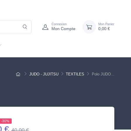
Connexion
Mon Panier
Mon Compte
0,00 €
JUDO - JUJITSU
TEXTILES
Polo JUDO...
-30%
0 €
40,00 €