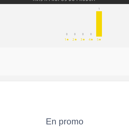
1
0
0
0
0
1★
2★
3★
4★
5★
En promo