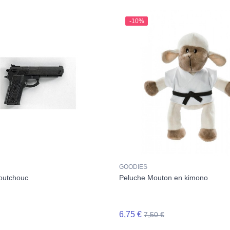
-10%
GOODIES
aoutchouc
Peluche Mouton en kimono
6,75 €
7,50 €