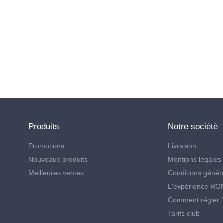
Suivez-nous
Produits
Notre société
Promotions
Livraison
Nouveaux produits
Mentions légales
Meilleures ventes
Conditions génér
L'expérience R
Comment régler 
Tarifs club