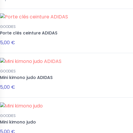
€
5,40 €
12,50 €
12,50 €
Rupture
€
18,00 €
25,00 €
25,00 €
de stock
GOODIES
Porte clés ceinture ADIDAS
5,00 €
GOODIES
Mini kimono judo ADIDAS
5,00 €
GOODIES
Mini kimono judo
5,00 €