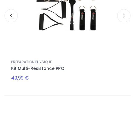
PREPARATION PHYSIQUE
PREPA
Kit Multi-Résistance PRO
MÉDE
49,99 €
21,0
Suivez-nous