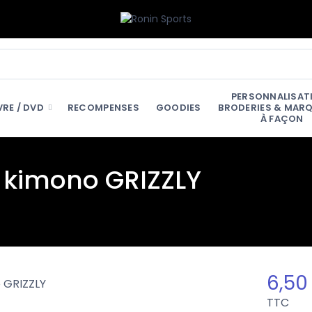
PERSONNALISATI
VRE / DVD
RECOMPENSES
GOODIES
BRODERIES & MAR
À FAÇON
n kimono GRIZZLY
6,50
TTC