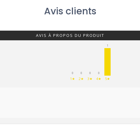
Avis clients
AVIS À PROPOS DU PRODUIT
1
0
0
0
0
1★
2★
3★
4★
5★