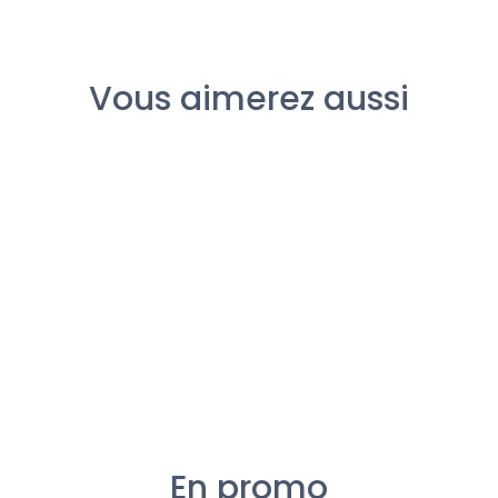
Vous aimerez aussi
Rupture de stock
GOODIES
GOODIES
GOODIES
GOODIE
Porte clés
Porte clés
Porte clés
Porte 
peluche en
peluche en
peluche en
peluch
kimono ELEPHANT
kimono SINGE
kimono GORILLE
kimono
6,50 €
Rupture de stock
6,50 €
6,50 €
En promo