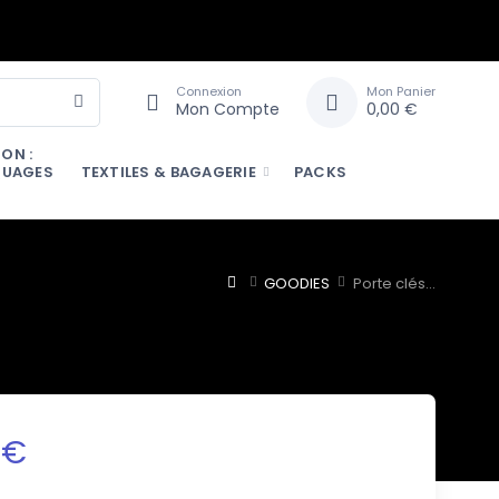
Connexion
Mon Panier
Mon Compte
0,00 €
ON :
QUAGES
TEXTILES & BAGAGERIE
PACKS
GOODIES
Porte clés...
 €