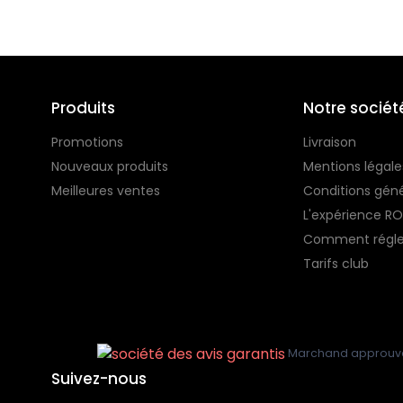
Produits
Notre sociét
Promotions
Livraison
Nouveaux produits
Mentions légale
Meilleures ventes
Conditions gén
L'expérience R
Comment régle
Tarifs club
*Frais de port offert dès 70€ d'achat pour la Fra
Marchand approuvé 
Suivez-nous